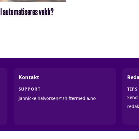
vel automatiseres vekk?
Kontakt
Reda
SUPPORT
TIPS
Send 
jannicke.halvorsen@shiftermedia.no
reda