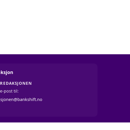
ksjon
 REDAKSJONEN
e-post til:
ksjonen@bankshift.no