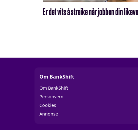
Er det vits å streike når jobben din like
Om BankShift
Om BankShift
Personvern
Cookies
Annonse