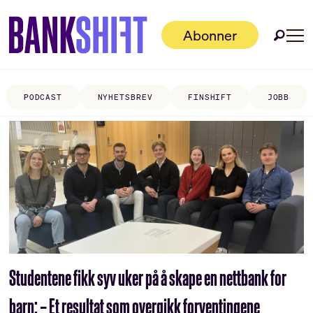
Abonner
PODCAST
NYHETSBREV
FINSHIFT
JOBB
Tag:
teknologi
og
design
Studentene fikk syv uker på å skape en nettbank for
barn: – Et resultat som overgikk forventingene