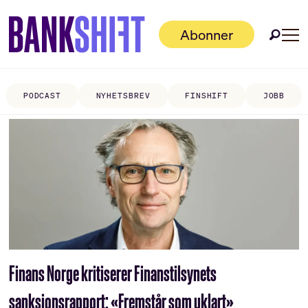
Abonner
PODCAST
NYHETSBREV
FINSHIFT
JOBB
Tag:
tematilsyn
Finans Norge kritiserer Finans­tilsynets
sanksjonsrapport: «Fremstår som uklart»