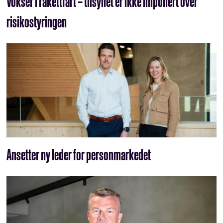
Vokser i rakettfart – tilsynet er ikke imponert over
risikostyringen
Ansetter ny leder for personmarkedet