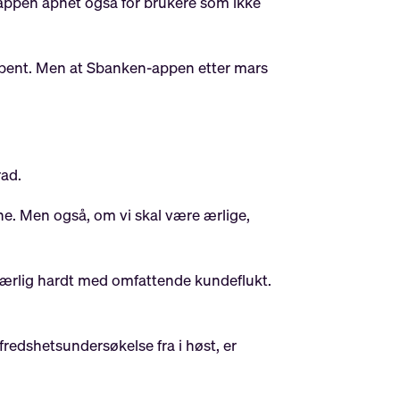
-appen åpnet også for brukere som ikke
å åpent. Men at Sbanken-appen etter mars
rad.
e. Men også, om vi skal være ærlige,
 særlig hardt med omfattende kundeflukt.
fredshetsundersøkelse fra i høst, er