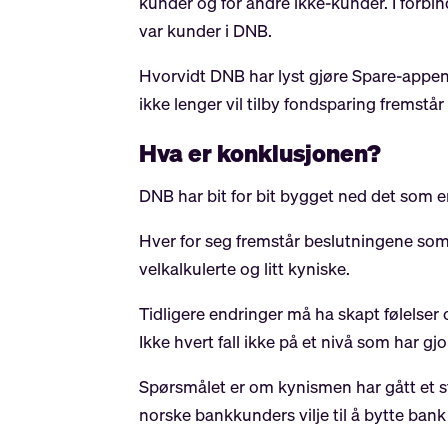
kunder og for andre ikke-kunder. I forb
var kunder i DNB.
Hvorvidt DNB har lyst gjøre Spare-appen 
ikke lenger vil tilby fondsparing fremstår
Hva er konklusjonen?
DNB har bit for bit bygget ned det som e
Hver for seg fremstår beslutningene som
velkalkulerte og litt kyniske.
Tidligere endringer må ha skapt følelser
Ikke hvert fall ikke på et nivå som har g
Spørsmålet er om kynismen har gått et st
norske bankkunders vilje til å bytte ban