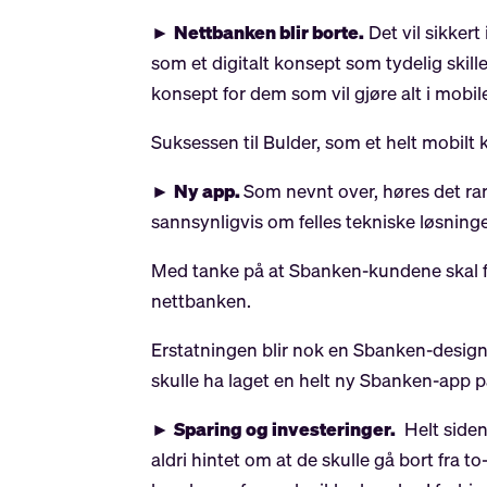
►
Nettbanken blir borte.
Det vil sikker
som et digitalt konsept som tydelig skill
konsept for dem som vil gjøre alt i mobi
Suksessen til Bulder, som et helt mobilt 
►
Ny app.
Som nevnt over, høres det rart
sannsynligvis om felles tekniske løsninge
Med tanke på at Sbanken-kundene skal få
nettbanken.
Erstatningen blir nok en Sbanken-designe
skulle ha laget en helt ny Sbanken-app p
►
Sparing og investeringer.
Helt siden
aldri hintet om at de skulle gå bort fra