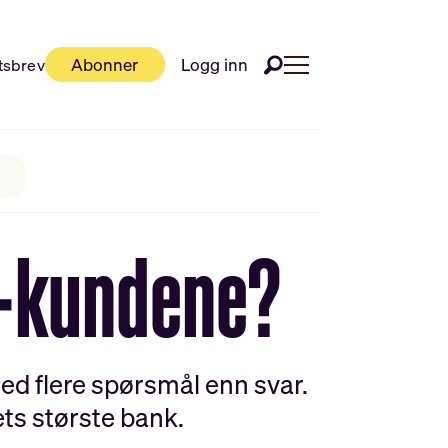
Abonner
Logg inn
tsbrev
n-kundene?
d flere spørsmål enn svar.
ets største bank.