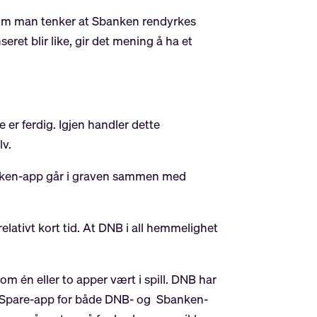
lt om man tenker at Sbanken rendyrkes
ret blir like, gir det mening å ha et
 er ferdig. Igjen handler dette
lv.
banken-app går i graven sammen med
lativt kort tid. At DNB i all hemmelighet
 én eller to apper vært i spill. DNB har
gen Spare-app for både DNB- og Sbanken-