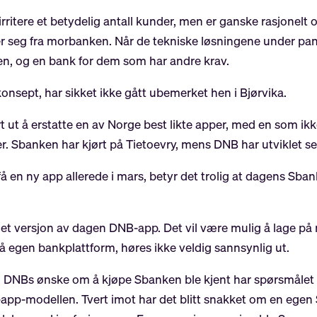
t irritere et betydelig antall kunder, men er ganske rasjone
er seg fra morbanken. Når de tekniske løsningene under panse
len, og en bank for dem som har andre krav.
konsept, har sikket ikke gått ubemerket hen i Bjørvika.
 ut å erstatte en av Norge best likte apper, med en som ikke
r. Sbanken har kjørt på Tietoevry, mens DNB har utviklet se
 en ny app allerede i mars, betyr det trolig at dagens S
t versjon av dagen DNB-app. Det vil være mulig å lage på re
å egen bankplattform, høres ikke veldig sannsynlig ut.
 DNBs ønske om å kjøpe Sbanken ble kjent har spørsmålet om
 to-app-modellen. Tvert imot har det blitt snakket om en e