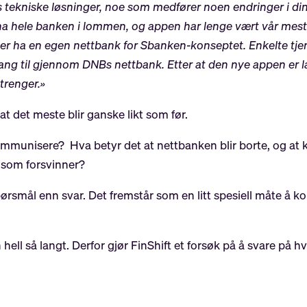
les tekniske løsninger, noe som medfører noen endringer i d
ha hele banken i lommen, og appen har lenge vært vår mest 
ger ha en egen nettbank for Sbanken-konseptet. Enkelte tjen
gang til gjennom DNBs nettbank. Etter at den nye appen er lans
 trenger.»
t det meste blir ganske likt som før.
mmunisere? Hva betyr det at nettbanken blir borte, og at k
e som forsvinner?
pørsmål enn svar. Det fremstår som en litt spesiell måte å 
n hell så langt. Derfor gjør FinShift et forsøk på å svare på