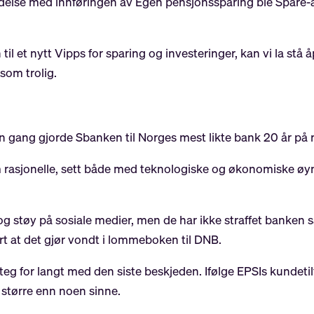
indelse med innføringen av Egen pensjonssparing ble Spare
til et nytt Vipps for sparing og investeringer, kan vi la st
 som trolig.
n gang gjorde Sbanken til Norges mest likte bank 20 år på 
 rasjonelle, sett både med teknologiske og økonomiske øyn
 og støy på sosiale medier, men de har ikke straffet banken
jort at det gjør vondt i lommeboken til DNB.
eg for langt med den siste beskjeden. Ifølge EPSIs kundetil
k større enn noen sinne.