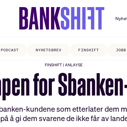
Nyhe
PODCAST
NYHETSBREV
FINSHIFT
JOBB
FINSHIFT | ANLAYSE
råpen for Sbanke
 Sbanken-kundene som etterlater dem me
 på å gi dem svarene de ikke får av land