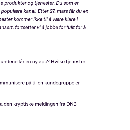
ine produkter og tjenester. Du som er
populære kanal. Etter 27. mars får du en
ester kommer ikke til å være klare i
ert, fortsetter vi å jobbe for fullt for å
undene får en ny app? Hvilke tjenester
kommunisere på til en kundegruppe er
 hva den kryptiske meldingen fra DNB