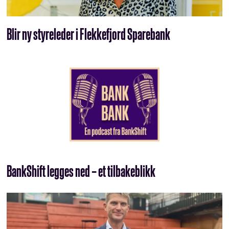
Blir ny styreleder i Flekkefjord Sparebank
BankShift legges ned – et tilbakeblikk