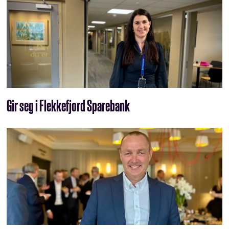
Gir seg i Flekkefjord Sparebank