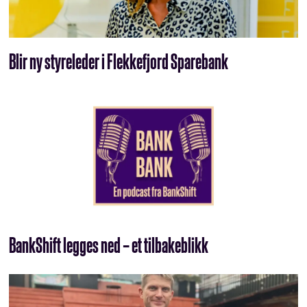
Blir ny styreleder i Flekkefjord Sparebank
BankShift legges ned – et tilbakeblikk