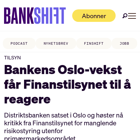
Abonner
PODCAST
NYHETSBREV
FINSHIFT
JOBB
TILSYN
Bankens Oslo-vekst
får Finanstilsynet til å
reagere
Distriktsbanken satset i Oslo og høster nå
kritikk fra Finanstilsynet for manglende
risikostyring utenfor
primærmarkedsområdet.