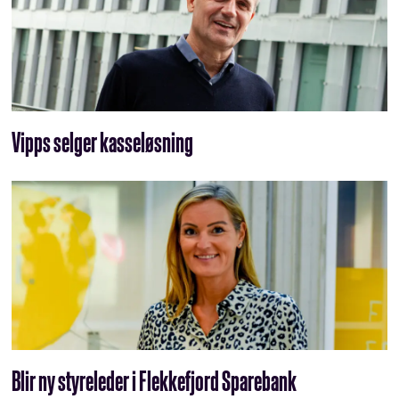
Vipps selger kasseløsning
Blir ny styreleder i Flekkefjord Sparebank