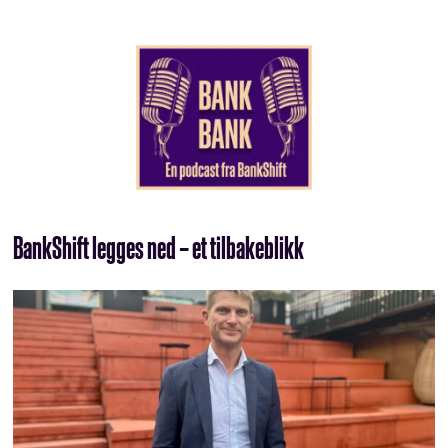
BankShift legges ned – et tilbakeblikk