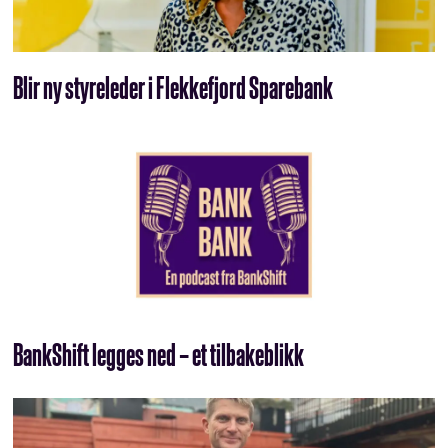
Blir ny styreleder i Flekkefjord Sparebank
BankShift legges ned – et tilbakeblikk