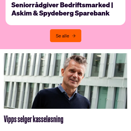
Seniorrådgiver Bedriftsmarked |
Askim & Spydeberg Sparebank
Se alle
Vipps selger kasseløsning