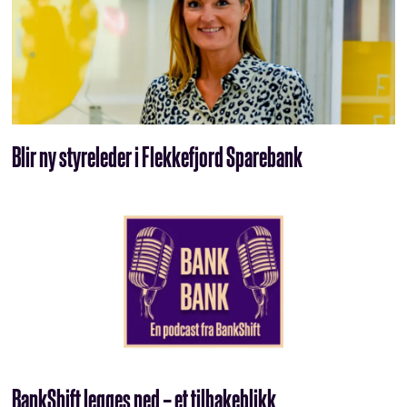
Blir ny styreleder i Flekkefjord Sparebank
BankShift legges ned – et tilbakeblikk