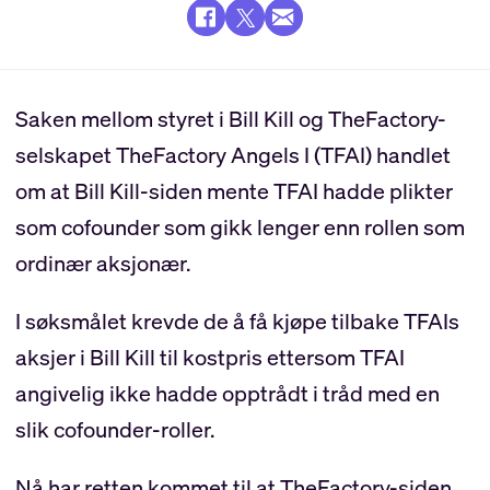
Saken mellom styret i Bill Kill og TheFactory-
selskapet TheFactory Angels I (TFAI) handlet
om at Bill Kill-siden mente TFAI hadde plikter
som cofounder som gikk lenger enn rollen som
ordinær aksjonær.
I søksmålet krevde de å få kjøpe tilbake TFAIs
aksjer i Bill Kill til kostpris ettersom TFAI
angivelig ikke hadde opptrådt i tråd med en
slik cofounder-roller.
Nå har retten kommet til at TheFactory-siden