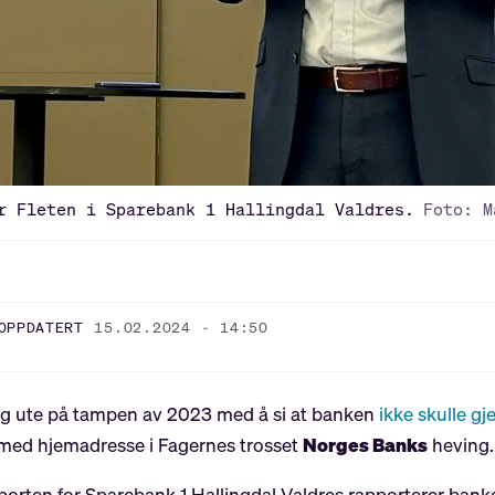
r Fleten i Sparebank 1 Hallingdal Valdres.
Foto: M
OPPDATERT
15.02.2024 - 14:50
lig ute på tampen av 2023 med å si at banken
ikke skulle g
med hjemadresse i Fagernes trosset
Norges Banks
heving.
pporten for Sparebank 1 Hallingdal Valdres rapporterer bank