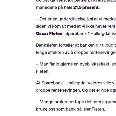
månedene på hele
21,5 prosent.
– Det er en underdrivelse å si at vi merk
siden vi kom ut med at vi ikke hevet rente
Oscar Fleten
i Sparebank 1 Hallingdal Val
Banksjefen forteller at banken gir tilbu
lenge effekten av å droppe rentehevingen
– Man får jo gjerne en øyeblikkseffekt, s
Fleten.
At Sparebank 1 Hallingdal Valdres ville v
droppe rentehevingen. Og det er noe ogs
– Mange bruker nettopp det som argument 
bruke oss som bank nå, sier Fleten.