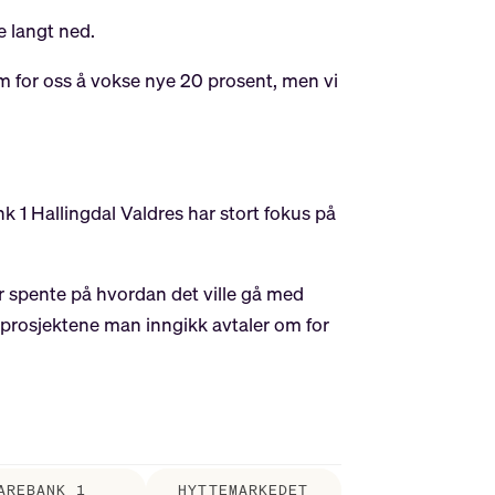
e langt ned.
em for oss å vokse nye 20 prosent, men vi
k 1 Hallingdal Valdres har stort fokus på
r spente på hvordan det ville gå med
de prosjektene man inngikk avtaler om for
AREBANK 1
HYTTEMARKEDET