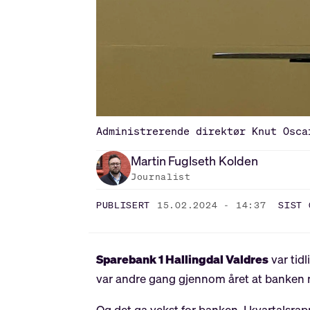
Administrerende direktør Knut Osca
Martin
Fuglseth Kolden
Journalist
PUBLISERT
15.02.2024 - 14:37
SIST 
Sparebank 1 Hallingdal Valdres
var tid
var andre gang gjennom året at banken 
Og det ga vekst for banken. I kvartalsra