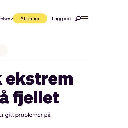
Abonner
Logg inn
tsbrev
k ekstrem
 fjellet
ar gitt problemer på