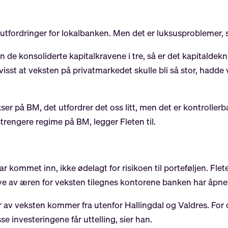
tfordringer for lokalbanken. Men det er luksusproblemer, s
n de konsoliderte kapitalkravene i tre, så er det kapitalde
visst at veksten på privatmarkedet skulle bli så stor, hadde 
ser på BM, det utfordrer det oss litt, men det er kontrollerba
 strengere regime på BM, legger Fleten til.
 kommet inn, ikke ødelagt for risikoen til porteføljen. Flete
e av æren for veksten tilegnes kontorene banken har åpnet
eler av veksten kommer fra utenfor Hallingdal og Valdres. For
se investeringene får uttelling, sier han.