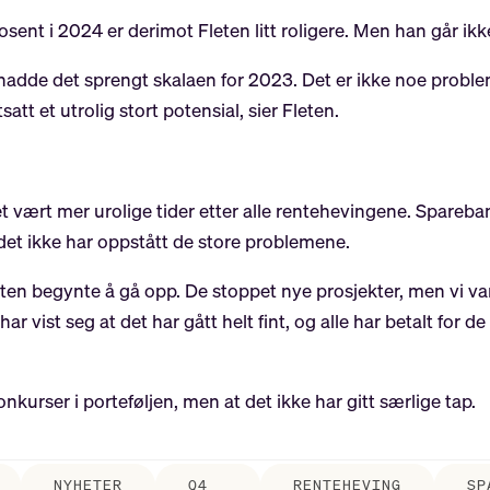
ent i 2024 er derimot Fleten litt roligere. Men han går ikk
så hadde det sprengt skalaen for 2023. Det er ikke noe probl
satt et utrolig stort potensial, sier Fleten.
 vært mer urolige tider etter alle rentehevingene. Spareban
 det ikke har oppstått de store problemene.
en begynte å gå opp. De stoppet nye prosjekter, men vi va
ar vist seg at det har gått helt fint, og alle har betalt for 
urser i porteføljen, men at det ikke har gitt særlige tap.
NYHETER
Q4
RENTEHEVING
SP