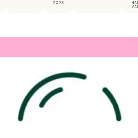
2023
HA
VA