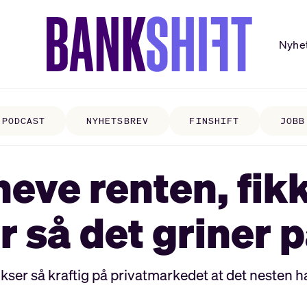
Nyhe
PODCAST
NYHETSBREV
FINSHIFT
JOBB
heve renten, fik
r så det griner på
kser så kraftig på privatmarkedet at det nesten h