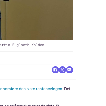
artin Fuglseth Kolden
jennomføre den siste rentehevingen
. Det
en en utlånsvekst over de siste 12