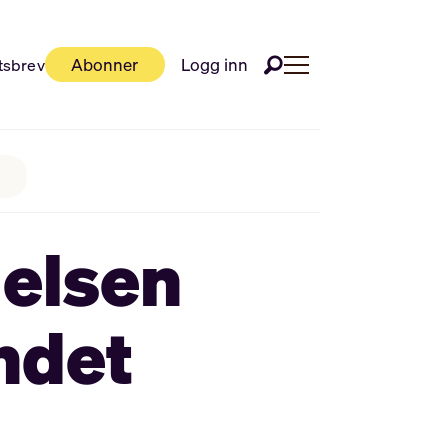
Abonner
Logg inn
tsbrev
delsen
ndet