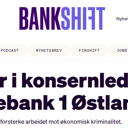
Nyhe
PODCAST
NYHETSBREV
FINSHIFT
JOBB
r i konsernle
ebank 1 Østla
å forsterke arbeidet mot økonomisk kriminalitet.