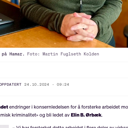
 på Hamar.
Foto: Martin Fuglseth Kolden
OPPDATERT
24.10.2024 - 09:24
ndet
endringer i konsernledelsen for å forsterke arbeidet m
isk kriminalitet» og bli ledet av
Elin B. Ørbæk
.
– Vi har forsterket dette arbeidet i flere deler av vir