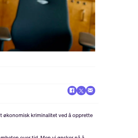
ot økonomisk kriminalitet ved å opprette
ksomheten over tid. Men vi ønsker nå å