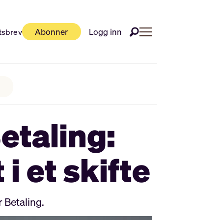
Abonner
Logg inn
tsbrev
Betaling:
i et skifte
 Betaling.