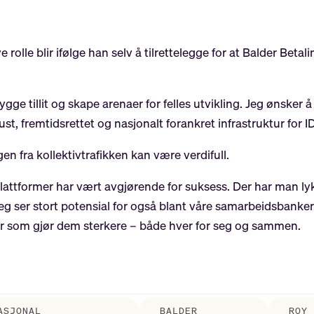
olle blir ifølge han selv å tilrettelegge for at Balder Betal
gge tillit og skape arenaer for felles utvikling. Jeg ønsker 
t, fremtidsrettet og nasjonalt forankret infrastruktur for I
 fra kollektivtrafikken kan være verdifull.
plattformer har vært avgjørende for suksess. Der har man l
 jeg ser stort potensial for også blant våre samarbeidsbanke
er som gjør dem sterkere – både hver for seg og sammen.
ASJONAL
BALDER
ROY 