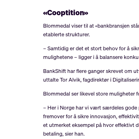
«Cooptition»
Blommedal viser til at «bankbransjen står
etablerte strukturer.
– Samtidig er det et stort behov for å sik
mulighetene – ligger i å balansere kon
BankShift har flere ganger skrevet om ut
uttalte Tor Alvik, fagdirektør i Digital
Blommedal ser likevel store muligheter f
– Her i Norge har vi vært særdeles gode 
fremover for å sikre innovasjon, effekti
et utmerket eksempel på hvor effektivt det
betaling, sier han.