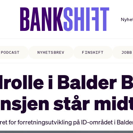
Nyhe
PODCAST
NYHETSBREV
FINSHIFT
JOBB
rolle i Balder 
sjen står midt 
 for forretningsutvikling på ID-området i Balder