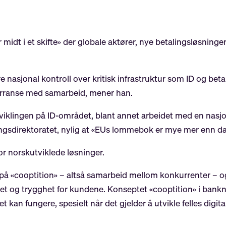
 midt i et skifte» der globale aktører, nye betalingsløsninge
re nasjonal kontroll over kritisk infrastruktur som ID og bet
kurranse med samarbeid, mener han.
viklingen på ID-området, blant annet arbeidet med en nasjo
iseringsdirektoratet, nylig at «EUs lommebok er mye mer enn
or norskutviklede løsninger.
på «cooptition» – altså samarbeid mellom konkurrenter – og 
vitet og trygghet for kundene. Konseptet «cooptition» i ba
 kan fungere, spesielt når det gjelder å utvikle felles digita