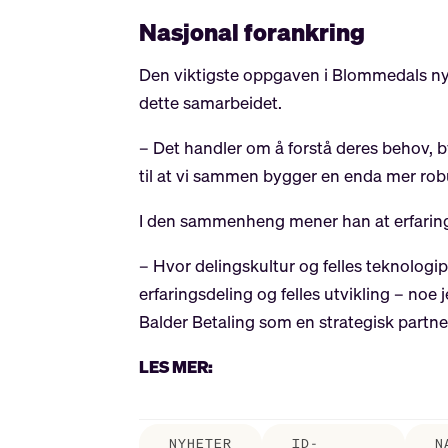
Nasjonal forankring
Den viktigste oppgaven i Blommedals nye r
dette samarbeidet.
– Det handler om å forstå deres behov, by
til at vi sammen bygger en enda mer robus
I den sammenheng mener han at erfaringen
– Hvor delingskultur og felles teknologi
erfaringsdeling og felles utvikling – noe
Balder Betaling som en strategisk partn
LES MER:
NYHETER
ID-
N