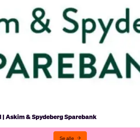
d | Askim & Spydeberg Sparebank
Se alle