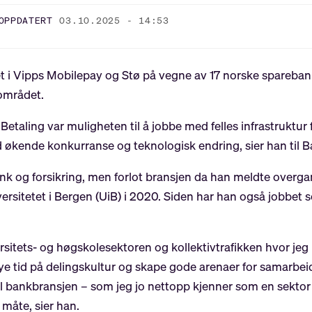
OPPDATERT
03.10.2025 - 14:53
et i Vipps Mobilepay og Stø på vegne av 17 norske spareban
-området.
Betaling var muligheten til å jobbe med felles infrastruktur f
økende konkurranse og teknologisk endring, sier han til B
nk og forsikring, men forlot bransjen da han meldte overgan
rsitetet i Bergen (UiB) i 2020. Siden har han også jobbet s
rsitets- og høgskolesektoren og kollektivtrafikken hvor jeg
 mye tid på delingskultur og skape gode arenaer for samarbei
til bankbransjen – som jeg jo nettopp kjenner som en sekt
måte, sier han.