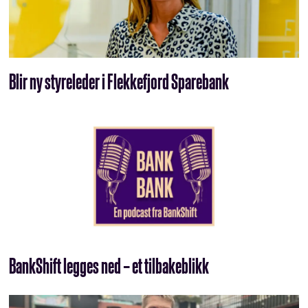
Blir ny styreleder i Flekkefjord Sparebank
BankShift legges ned – et tilbakeblikk