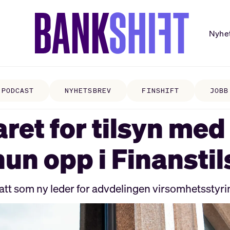
Nyhe
PODCAST
NYHETSBREV
FINSHIFT
JOBB
ret for tilsyn me
hun opp i Finansti
t som ny leder for advdelingen virsomhetsstyring