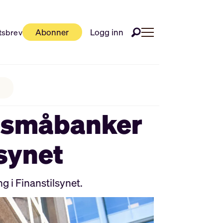
Abonner
Logg inn
tsbrev
d småbanker
lsynet
 i Finanstilsynet.