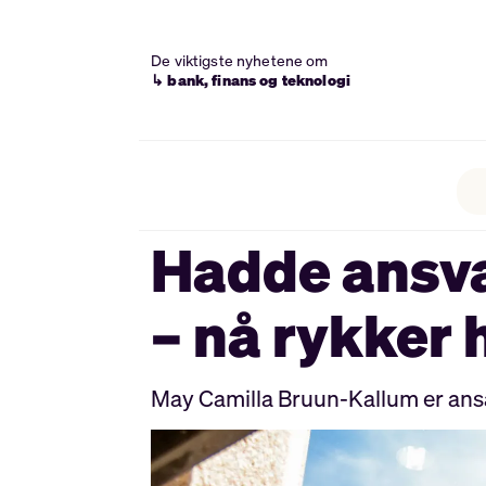
De viktigste nyhetene om
↳ bank, finans og teknologi
Hadde ansva
– nå rykker 
May Camilla Bruun-Kallum er ansat