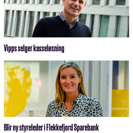
Vipps selger kasseløsning
Blir ny styreleder i Flekkefjord Sparebank