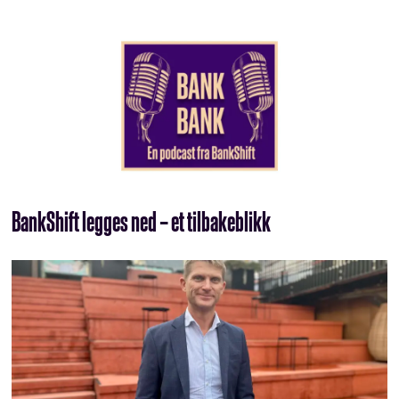
BankShift legges ned – et tilbakeblikk