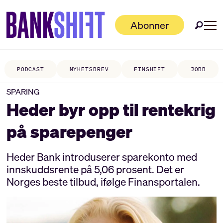
Abonner
PODCAST
NYHETSBREV
FINSHIFT
JOBB
SPARING
Heder byr opp til rentekrig
på sparepenger
Heder Bank introduserer sparekonto med
innskuddsrente på 5,06 prosent. Det er
Norges beste tilbud, ifølge Finansportalen.