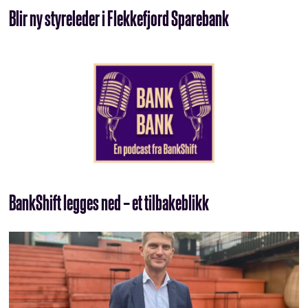
Blir ny styreleder i Flekkefjord Sparebank
BankShift legges ned – et tilbakeblikk