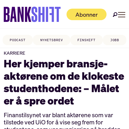
Abonner
PODCAST
NYHETSBREV
FINSHIFT
JOBB
KARRIERE
Her kjemper bransje­
aktørene om de klokeste
studenthodene: – Målet
er å spre ordet
Finanstilsynet var blant aktørene som var
tilstede ved UiO for å vise seg frem for