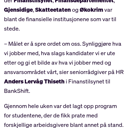
der
Finanstilsynet
,
Finansdepartementet
,
Gjensidige
,
Skatteetaten
og
Økokrim
var
blant de finansielle institusjonene som var til
stede.
– Målet er å spre ordet om oss. Synliggjøre hva
vi jobber med, hva slags kandidater vi er ute
etter og gi et bilde av hva vi jobber med og
ansvarsområdet vårt, sier seniorrådgiver på HR
Anders Lervåg Thiseth
i Finanstilsynet til
BankShift.
Gjennom hele uken var det lagt opp program
for studentene, der de fikk prate med
forskjellige arbeidsgivere blant annet på stand.