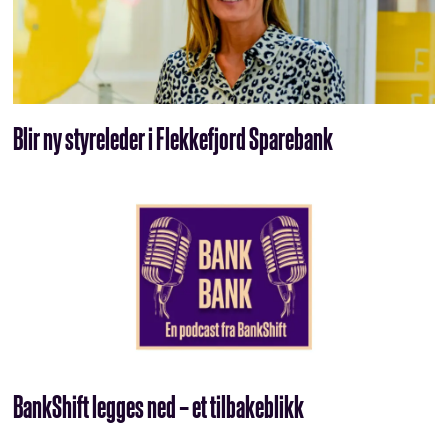
Blir ny styreleder i Flekkefjord Sparebank
BankShift legges ned – et tilbakeblikk