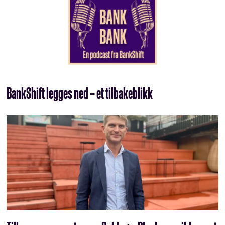
BankShift legges ned – et tilbakeblikk