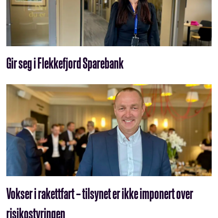
Gir seg i Flekkefjord Sparebank
Vokser i rakettfart – tilsynet er ikke imponert over
risikostyringen