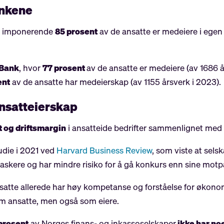
ankene
 imponerende
85 prosent
av de ansatte er medeiere i egen
-Bank
, hvor
77 prosent
av de ansatte er medeiere (av 1686 å
ent
av de ansatte har medeierskap (av 1155 årsverk i 2023).
nsatteierskap
t og driftsmargin
i ansatteide bedrifter sammenlignet med 
udie i 2021 ved
Harvard Business Review
, som viste at sel
raskere og har mindre risiko for å gå konkurs enn sine motp
nsatte allerede har høy kompetanse og forståelse for økon
om ansatte, men også som eiere.
prosent
av Norges finans- og inkassoselskaper
ikke har no