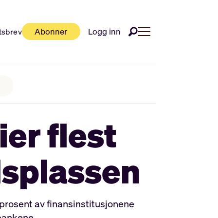
Abonner
Logg inn
tsbrev
er flest
dsplassen
prosent av finansinstitusjonene
nbankene.