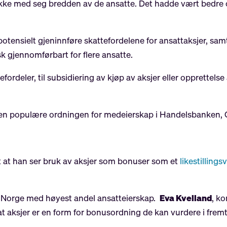
 ikke med seg bredden av de ansatte. Det hadde vært bedre 
otensielt gjeninnføre skattefordelene for ansattaksjer, sa
 gjennomførbart for flere ansatte.
tefordeler, til subsidiering av kjøp av aksjer eller opprettels
den populære ordningen for medeierskap i Handelsbanken, 
t
at han ser bruk av aksjer som bonuser som et
likestillings
 Norge med høyest andel ansatteierskap.
Eva Kvelland
, k
t aksjer
er en form for bonusordning de kan vurdere i frem