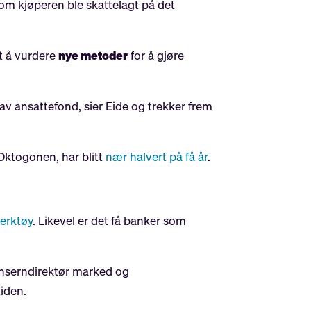
om kjøperen ble skattelagt på det
mt å vurdere
nye metoder
for å gjøre
e av ansattefond, sier Eide og trekker frem
Oktogonen, har blitt
nær halvert på få år
.
verktøy
. Likevel er det få banker som
onserndirektør marked og
tiden.