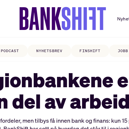
Nyhe
PODCAST
NYHETSBREV
FINSHIFT
JOBB
egionbankene ei
n del av arbei
eler, men tilbys få innen bank og finans: kun 15 
t. BankShift har sett på hvordan det står til i regio