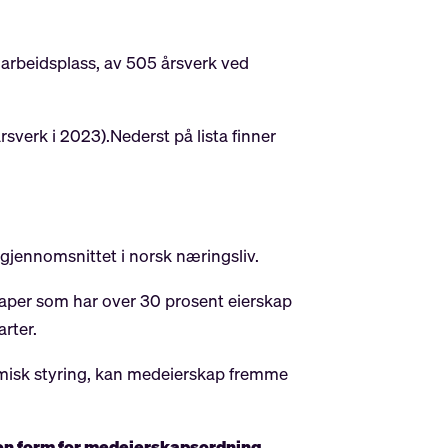
 arbeidsplass, av 505 årsverk ved
rsverk i 2023).Nederst på lista finner
gjennomsnittet i norsk næringsliv.
skaper som har over 30 prosent eierskap
arter.
omisk styring, kan medeierskap fremme
en form for medeierskapsordning
.