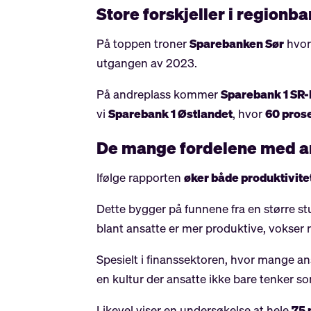
Store forskjeller i regionb
På toppen troner
Sparebanken Sør
hvor
utgangen av 2023.
På andreplass kommer
Sparebank 1 SR
vi
Sparebank 1 Østlandet
, hvor
60 pros
De mange fordelene med a
Ifølge rapporten
øker både produktivite
Dette bygger på funnene fra en større st
blant ansatte er mer produktive, vokser 
Spesielt i finanssektoren, hvor mange a
en kultur der ansatte ikke bare tenker s
Likevel viser en undersøkelse at hele
75 