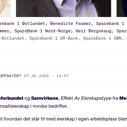
rebank 1 Østlandet; Benedicte Fasmer, Sparebank 1 
æmer, SpareBank 1 Nord-Norge; Geir Bergskaug, Spar
 Østlandet, Sparebank 1 SR-Bank, SpareBank 1 SMN, 
OPPDATERT
07.05.2024 - 14:57
sforbundet
og
Samvirkene
,
Effekt Av Eierskapstype
fra
Me
satteierskap i norske bedrifter.
 hvordan det står til med eierskap i egen arbeidsplass bla