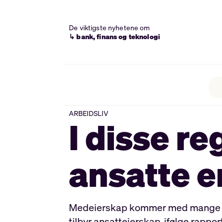
De viktigste nyhetene om
↳ bank, finans og teknologi
ARBEIDSLIV
I disse r
ansatte e
Medeierskap kommer med mange ford
tilbyr ansatteierskap, ifølge rappor