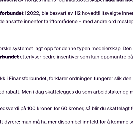
forbundet
i 2022, ble besvart av 112 hovedtillitsvalgte in
 de ansatte innenfor tariffområdene – med andre ord mestep
t norske systemet lagt opp for denne typen medeierskap. Den 
orbundet
etterlyser bedre insentiver som kan oppmuntre båd
ikk i
Finansforbundet
, forklarer ordningen fungerer slik den 
med rabatt. Men i dag skattelegges du som arbeidstaker og m
edsverdi på 100 kroner, for 60 kroner, så blir du skattelagt 
blitt dyrere: man må ha mer disponibel inntekt for å komme s