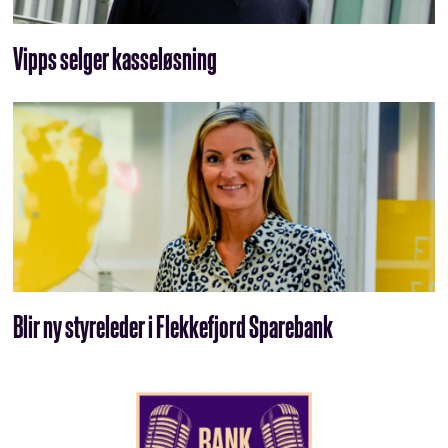
Vipps selger kasseløsning
Blir ny styreleder i Flekkefjord Sparebank