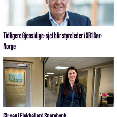
Tidligere Gjensidige-sjef blir styreleder i SB1 Sør-
Norge
Gir seg i Flekkefjord Sparebank