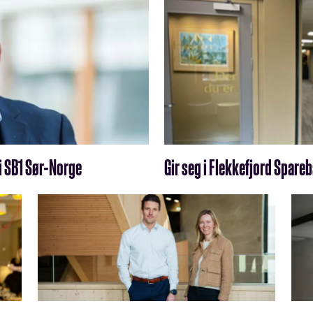
 i SB1 Sør-Norge
Gir seg i Flekkefjord Spare