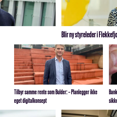
Blir ny styreleder i Flekke
Tilbyr samme rente som Bulder: – Planlegger ikke
Bank
eget digitalkonsept
sikk