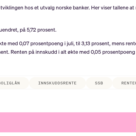
iklingen hos et utvalg norske banker. Her viser tallene at r
uendret, på 5,72 prosent.
e med 0,07 prosentpoeng i juli, til 3,13 prosent, mens rente
ent. Renten på innskudd i alt økte med 0,05 prosentpoeng t
BOLIGLÅN
INNSKUDDSRENTE
SSB
RENTE