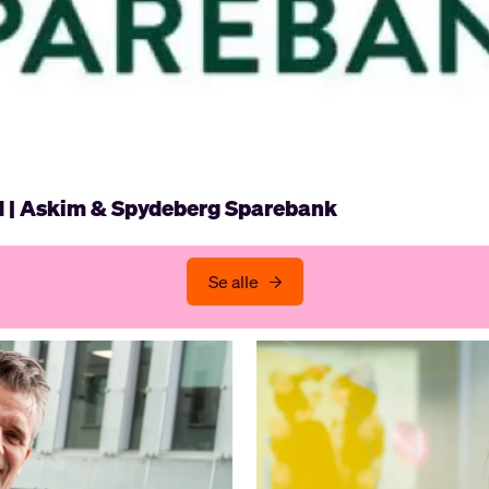
d | Askim & Spydeberg Sparebank
Se alle