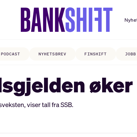
Nyhe
PODCAST
NYHETSBREV
FINSHIFT
JOBB
sgjelden øker
veksten, viser tall fra SSB.