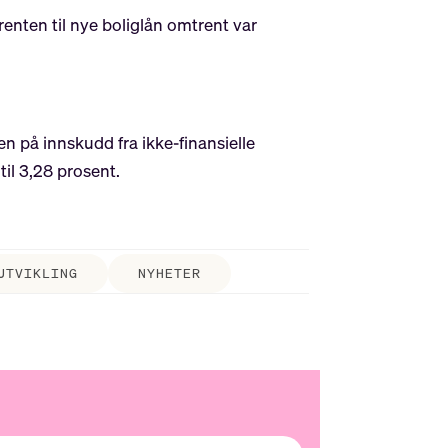
enten til nye boliglån omtrent var
n på innskudd fra ikke-finansielle
il 3,28 prosent.
UTVIKLING
NYHETER