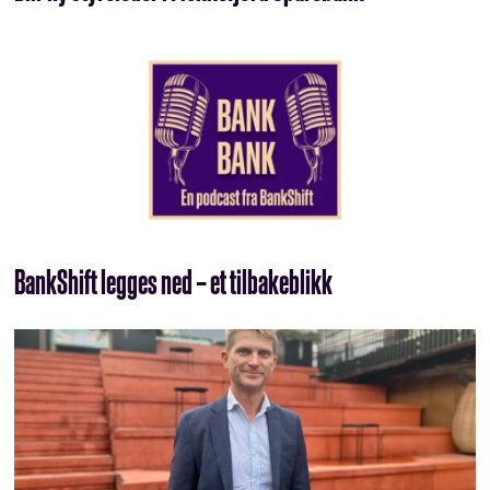
BankShift legges ned – et tilbakeblikk