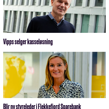
Vipps selger kasseløsning
Blir ny styreleder i Flekkefjord Sparebank