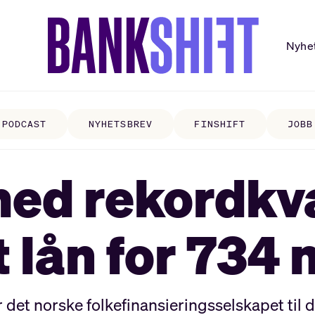
Nyhe
PODCAST
NYHETSBREV
FINSHIFT
JOBB
d rekordkva
 lån for 734 
r det norske folkefinansieringsselskapet til 