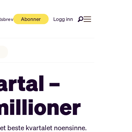
Abonner
Logg inn
tsbrev
rtal –
millioner
det beste kvartalet noensinne.