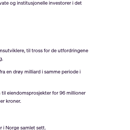
ate og institusjonelle investorer i det
utviklere, til tross for de utfordringene
g.
fra en drøy milliard i samme periode i
il eiendomsprosjekter for 96 millioner
er kroner.
r i Norge samlet sett.