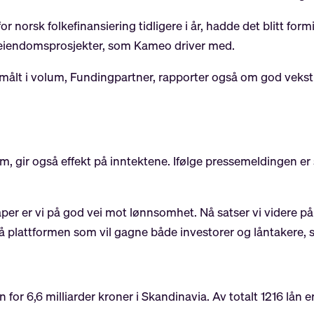
r norsk folkefinansiering tidligere i år, hadde det blitt form
 til eiendomsprosjekter, som Kameo driver med.
målt i volum, Fundingpartner, rapporter også om god vekst i 
m, gir også effekt på inntektene. Ifølge pressemeldingen er
per er vi på god vei mot lønnsomhet. Nå satser vi videre på 
på plattformen som vil gagne både investorer og låntakere, 
or 6,6 milliarder kroner i Skandinavia. Av totalt 1216 lån er 