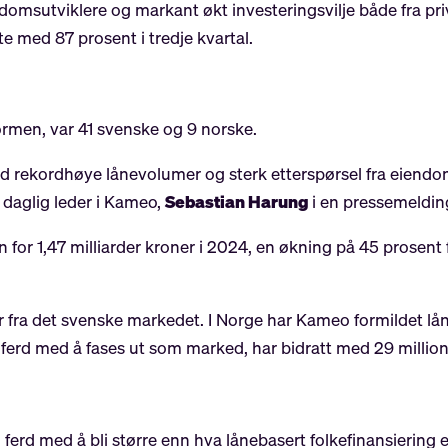
domsutviklere og markant økt investeringsvilje både fra priv
 med 87 prosent i tredje kvartal.
formen, var 41 svenske og 9 norske.
ed rekordhøye lånevolumer og sterk etterspørsel fra eiendoms
 daglig leder i Kameo,
Sebastian Harung
i en pressemeldin
n for 1,47 milliarder kroner i 2024, en økning på 45 prosent 
ra det svenske markedet. I Norge har Kameo formildet lån t
i ferd med å fases ut som marked, har bidratt med 29 million
rd med å bli større enn hva lånebasert folkefinansiering e