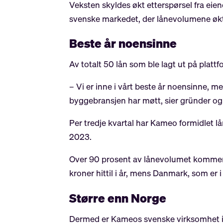
Veksten skyldes økt etterspørsel fra eien
svenske markedet, der lånevolumene økte
Beste år noensinne
Av totalt 50 lån som ble lagt ut på platt
– Vi er inne i vårt beste år noensinne, m
byggebransjen har møtt, sier gründer og
Per tredje kvartal har Kameo formidlet lå
2023.
Over 90 prosent av lånevolumet kommer f
kroner hittil i år, mens Danmark, som er 
Større enn Norge
Dermed er Kameos svenske virksomhet i fe