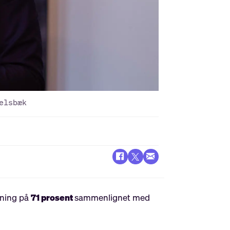
elsbæk
økning på
71 prosent
sammenlignet med