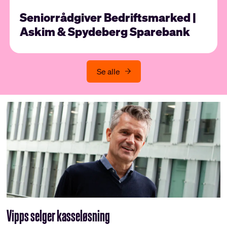
Seniorrådgiver Bedriftsmarked |
Askim & Spydeberg Sparebank
Se alle
Vipps selger kasseløsning