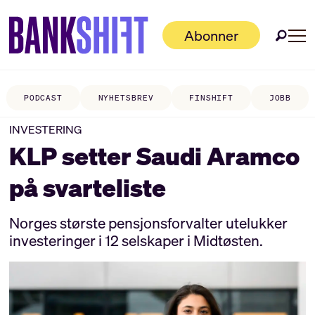
Abonner
PODCAST
NYHETSBREV
FINSHIFT
JOBB
INVESTERING
KLP setter Saudi Aramco
på svarteliste
Norges største pensjonsforvalter utelukker
investeringer i 12 selskaper i Midtøsten.