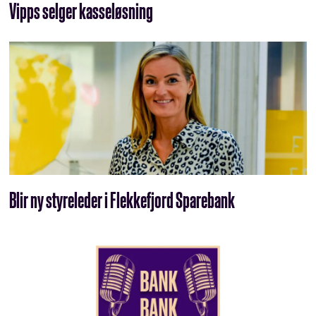
Vipps selger kasseløsning
Blir ny styreleder i Flekkefjord Sparebank