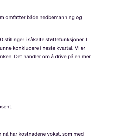
g som omfatter både nedbemanning og
 stillinger i såkalte støttefunksjoner. I
kunne konkludere i neste kvartal. Vi er
anken. Det handler om å drive på en mer
osent.
 men nå har kostnadene vokst, som med