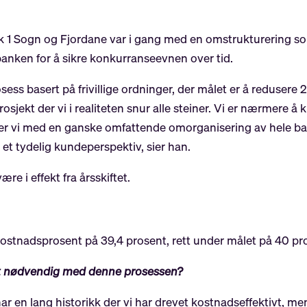
r
bank 1 Sogn og Fjordane var i gang med en omstrukturerin
 banken for å sikre konkurranseevnen over tid.
ess basert på frivillige ordninger, der målet er å redusere 20
osjekt der vi i realiteten snur alle steiner. Vi er nærmere å 
obber vi med en ganske omfattende omorganisering av hele b
 et tydelig kundeperspektiv, sier han.
e i effekt fra årsskiftet.
 kostnadsprosent på 39,4 prosent, rett under målet på 40 pr
 det nødvendig med denne prosessen?
 har en lang historikk der vi har drevet kostnadseffektivt,