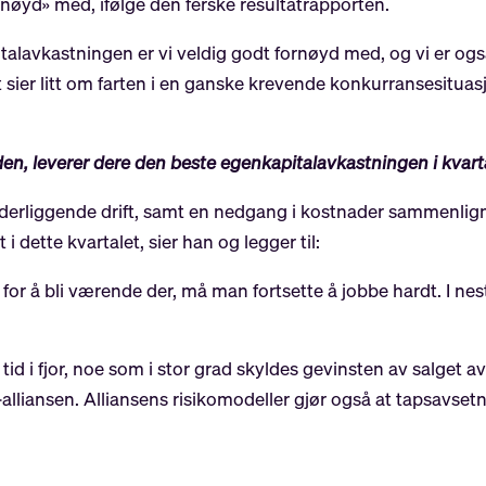
ornøyd» med, ifølge den ferske resultatrapporten.
pitalavkastningen er vi veldig godt fornøyd med, og vi er o
sier litt om farten i en ganske krevende konkurransesituas
en, leverer dere den beste egenkapitalavkastningen i kvart
erliggende drift, samt en nedgang i kostnader sammenligne
i dette kvartalet, sier han og legger til:
 for å bli værende der, må man fortsette å jobbe hardt. I ne
tid i fjor, noe som i stor grad skyldes gevinsten av salget a
alliansen. Alliansens risikomodeller gjør også at tapsavset