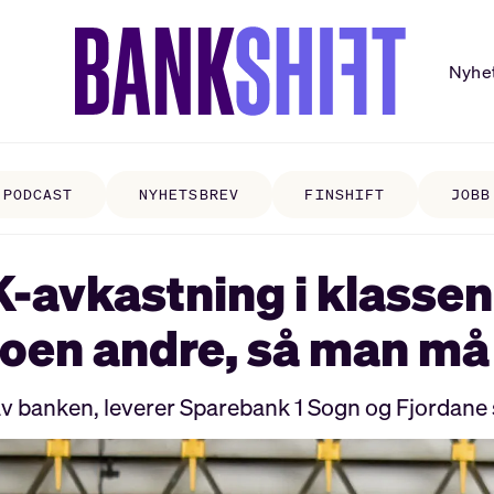
Nyhe
PODCAST
NYHETSBREV
FINSHIFT
JOBB
-avkastning i klassen:
 noen andre, så man m
av banken, leverer Sparebank 1 Sogn og Fjordane s