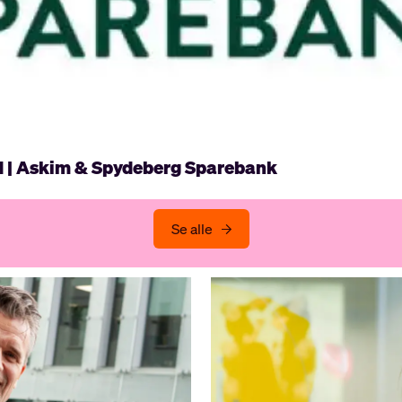
d | Askim & Spydeberg Sparebank
Se alle