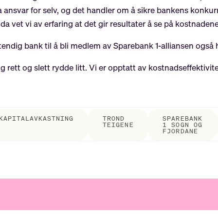
nsvar for selv, og det handler om å sikre bankens konkurr
 da vet vi av erfaring at det gir resultater å se på kostnadene
tendig bank til å bli medlem av Sparebank 1-alliansen også
og rett og slett rydde litt. Vi er opptatt av kostnadseffektivi
KAPITALAVKASTNING
TROND
SPAREBANK
TEIGENE
1 SOGN OG
FJORDANE