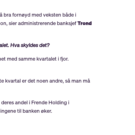
gså bra fornøyd med veksten både i
jon, sier administrerende banksjef
Trond
alet. Hva skyldes det?
t med samme kvartalet i fjor.
ste kvartal er det noen andre, så man må
v deres andel i Frende Holding i
ningene til banken øker.