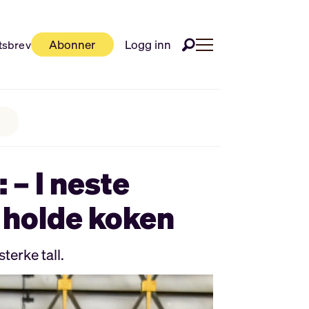
Abonner
Logg inn
tsbrev
 – I neste
å holde koken
terke tall.