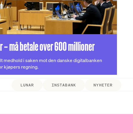
r – må betale over 600 millioner
llt medhold i saken mot den danske digitalbanken
r kjøpers regning.
LUNAR
INSTABANK
NYHETER