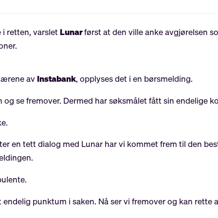
i retten, varslet
Lunar
først at den ville anke avgjørelsen 
oner.
onærene av
Instabank
, opplyses det i en børsmelding.
n og se fremover. Dermed har søksmålet fått sin endelige ko
ke.
Etter en tett dialog med Lunar har vi kommet frem til den bes
meldingen.
ulente.
et endelig punktum i saken. Nå ser vi fremover og kan rett