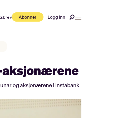
Abonner
Logg inn
tsbrev
k-aksjonærene
 Lunar og aksjonærene i Instabank