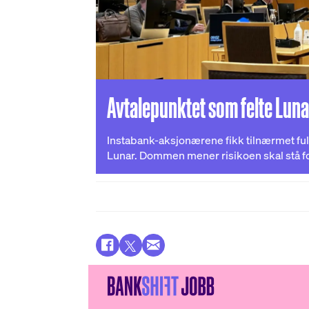
Avtalepunktet som felte Luna
Instabank-aksjonærene fikk tilnærmet fu
Lunar. Dommen mener risikoen skal stå fo