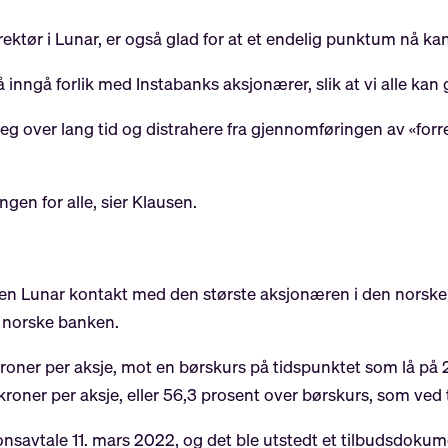
rektør i Lunar, er også glad for at et endelig punktum nå ka
å inngå forlik med Instabanks aksjonærer, slik at vi alle kan 
eg over lang tid og distrahere fra gjennomføringen av «forre
ingen for alle, sier Klausen.
en Lunar kontakt med den største aksjonæren i den norske
n norske banken.
roner per aksje, mot en børskurs på tidspunktet som lå på 2,1
 kroner per aksje, eller 56,3 prosent over børskurs, som ved 
nsavtale 11. mars 2022, og det ble utstedt et tilbudsdokum