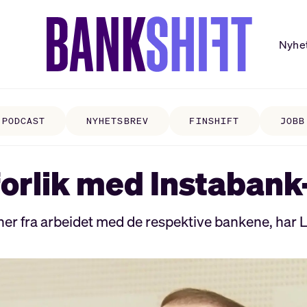
Nyhe
PODCAST
NYHETSBREV
FINSHIFT
JOBB
forlik med Instaban
oner fra arbeidet med de respektive bankene, har