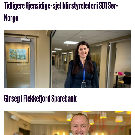
Tidligere Gjensidige-sjef blir styreleder i SB1 Sør-
Norge
Gir seg i Flekkefjord Sparebank