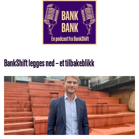
BankShift legges ned – et tilbakeblikk