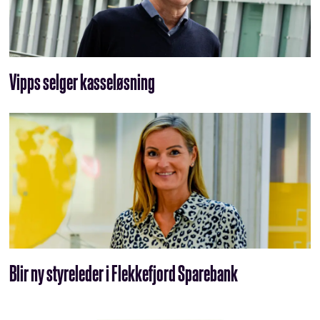
Vipps selger kasseløsning
Blir ny styreleder i Flekkefjord Sparebank