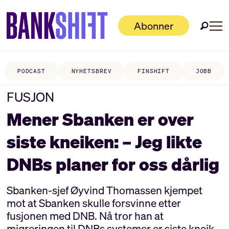
Abonner
PODCAST
NYHETSBREV
FINSHIFT
JOBB
FUSJON
Mener Sbanken er over
siste kneiken: – Jeg likte
DNBs planer for oss dårlig
Sbanken-sjef Øyvind Thomassen kjempet
mot at Sbanken skulle forsvinne etter
fusjonen med DNB. Nå tror han at
migreringen til DNBs systemer er siste kneik