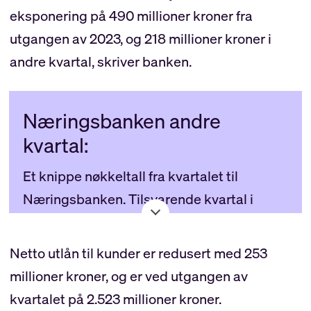
eksponering på 490 millioner kroner fra
utgangen av 2023, og 218 millioner kroner i
andre kvartal, skriver banken.
Næringsbanken andre
kvartal:
Et knippe nøkkeltall fra kvartalet til
Næringsbanken. Tilsvarende kvartal i
parentes i fjor.
Netto utlån til kunder er redusert med 253
Resultat etter skatt: -19,2 mill. (-14,3)
millioner kroner, og er ved utgangen av
Annualisert egenkapitalavkastning: -9,5
kvartalet på 2.523 millioner kroner.