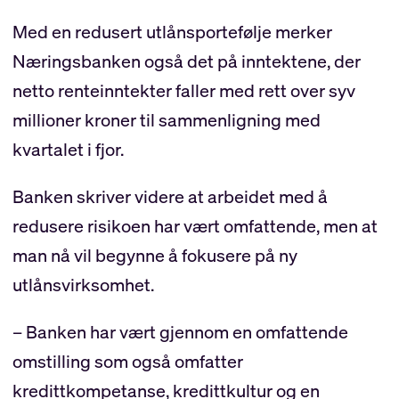
prosent (-8,6)
Med en redusert utlånsportefølje merker
Netto rente- og provisjonsinntekter: 33,4
Næringsbanken også det på inntektene, der
mill. (40,8)
netto renteinntekter faller med rett over syv
millioner kroner til sammenligning med
Rentenetto: 3,7 prosent (3,7)
kvartalet i fjor.
Ren kjernekapitaldekning 25,2 prosent
Banken skriver videre at arbeidet med å
(18,5)
redusere risikoen har vært omfattende, men at
man nå vil begynne å fokusere på ny
utlånsvirksomhet.
– Banken har vært gjennom en omfattende
omstilling som også omfatter
kredittkompetanse, kredittkultur og en