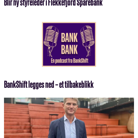
Blir ny styreleder i Flekkefjord Sparebank
BankShift legges ned – et tilbakeblikk