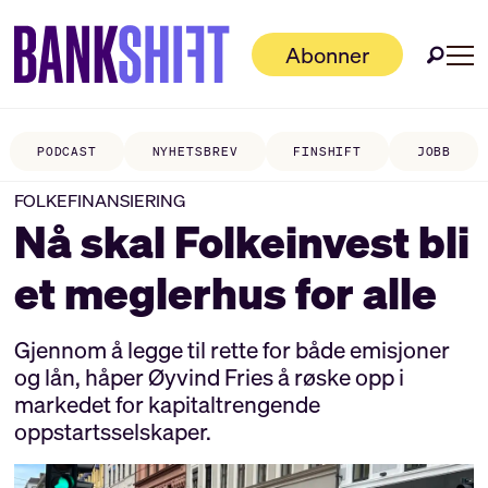
Abonner
PODCAST
NYHETSBREV
FINSHIFT
JOBB
FOLKEFINANSIERING
Nå skal Folkeinvest bli
et meglerhus for alle
Gjennom å legge til rette for både emisjoner
og lån, håper Øyvind Fries å røske opp i
markedet for kapitaltrengende
oppstartsselskaper.