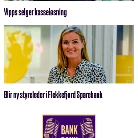
Vipps selger kasseløsning
Blir ny styreleder i Flekkefjord Sparebank