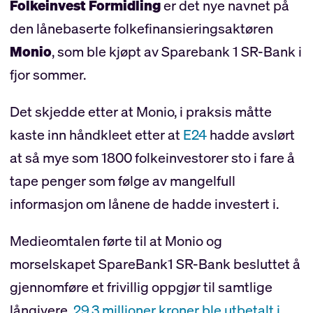
Folkeinvest Formidling
er det nye navnet på
den lånebaserte folkefinansieringsaktøren
Monio
, som ble kjøpt av Sparebank 1 SR-Bank i
fjor sommer.
Det skjedde etter at Monio, i praksis måtte
kaste inn håndkleet etter at
E24
hadde avslørt
at så mye som 1800 folkeinvestorer sto i fare å
tape penger som følge av mangelfull
informasjon om lånene de hadde investert i.
Medieomtalen førte til at Monio og
morselskapet SpareBank1 SR-Bank besluttet å
gjennomføre et frivillig oppgjør til samtlige
långivere.
29,3 millioner kroner ble utbetalt i