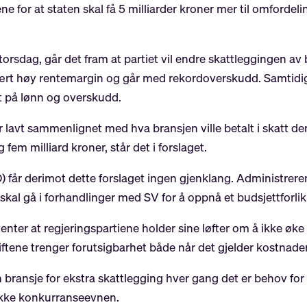
ne for at staten skal få 5 milliarder kroner mer til omfordel
 torsdag, går det fram at partiet vil endre skattleggingen av
ært høy rentemargin og går med rekordoverskudd. Samtidig
tt på lønn og overskudd.
or lavt sammenlignet med hva bransjen ville betalt i skatt d
g fem milliard kroner, står det i forslaget.
 får derimot dette forslaget ingen gjenklang. Administrere
 skal gå i forhandlinger med SV for å oppnå et budsjettforlik
er at regjeringspartiene holder sine løfter om å ikke øke s
riftene trenger forutsigbarhet både når det gjelder kostnader
bransje for ekstra skattlegging hver gang det er behov for 
ekke konkurranseevnen.