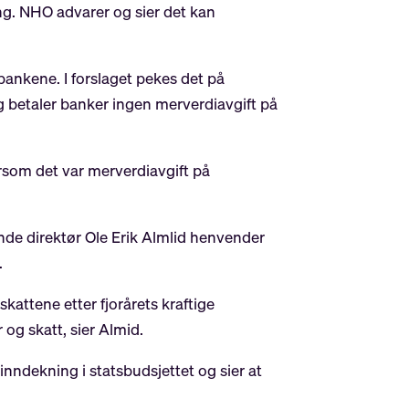
ing. NHO advarer og sier det kan
 bankene. I forslaget pekes det på
 betaler banker ingen merverdiavgift på
ersom det var merverdiavgift på
nde direktør Ole Erik Almlid henvender
.
kattene etter fjorårets kraftige
 og skatt, sier Almid.
inndekning i statsbudsjettet og sier at