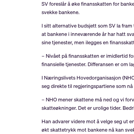
SV foreslår å øke finansskatten for banke
svekke bankene.
I sitt alternative budsjett som SV la fram
at bankene i inneværende år har hatt sv
sine tjenester, men ilegges en finansska
– Nivået på finansskatten er imidlertid f
finansielle tjenester. Differansen er om la
I Næringslivets Hovedorganisasjon (NHO)
seg direkte til regjeringspartiene som nå
– NHO mener skattene må ned og vi forvent
skatteøkninger. Det er urolige tider. Bed
Han advarer videre mot å velge seg ut en 
økt skattetrykk mot bankene nå kan sv