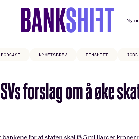
Nyhe
PODCAST
NYHETSBREV
FINSHIFT
JOBB
SVs forslag om å øke skat
r bankene for at staten skal få 5 milliarder krone