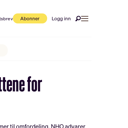
Abonner
Logg inn
tsbrev
tene for
r mer til omfordeling. NHO advarer