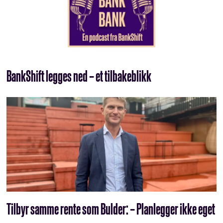
BankShift legges ned – et tilbakeblikk
Tilbyr samme rente som Bulder: – Planlegger ikke eget