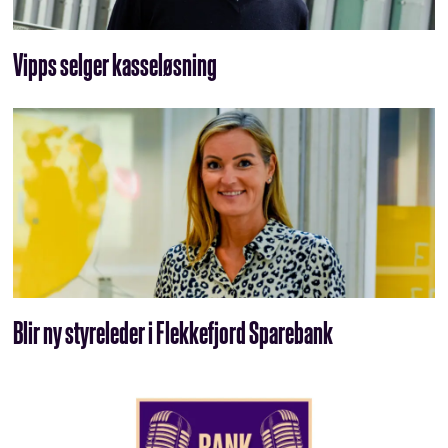
Vipps selger kasseløsning
Blir ny styreleder i Flekkefjord Sparebank