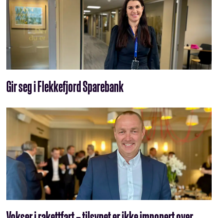
Gir seg i Flekkefjord Sparebank
Vokser i rakettfart – tilsynet er ikke imponert over