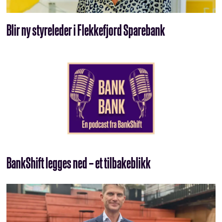
Blir ny styreleder i Flekkefjord Sparebank
BankShift legges ned – et tilbakeblikk