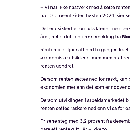
– Vi har ikke hastverk med å sette renten
nær 3 prosent siden høsten 2024, sier s
Det er usikkerhet om utsiktene, men ders
året, heter det i en pressemelding fra
No
Renten ble i fjor satt ned to ganger, fra 
økonomiske utsiktene, men mener at renteu
renten uendret.
Dersom renten settes ned for raskt, kan 
økonomien mer enn det som er nødvendig 
Dersom utviklingen i arbeidsmarkedet blir
renten settes raskere ned enn vi så for o
Prisene steg med 3,2 prosent fra desemb
bare ett rentekutt i år – ikke to.