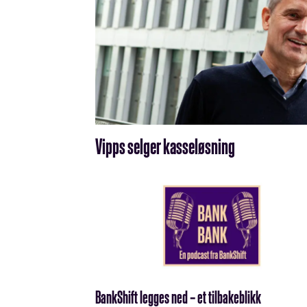
Vipps selger kasseløsning
BankShift legges ned – et tilbakeblikk