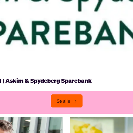
d | Askim & Spydeberg Sparebank
Se alle