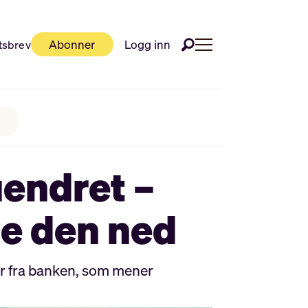
Abonner
Logg inn
tsbrev
uendret –
te den ned
ler fra banken, som mener