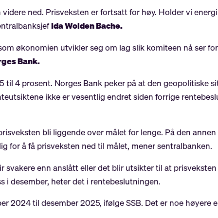
 videre ned. Prisveksten er fortsatt for høy. Holder vi energ
entralbanksjef
Ida Wolden Bache.
om økonomien utvikler seg om lag slik komiteen nå ser for s
rges Bank.
4,5 til 4 prosent. Norges Bank peker på at den geopolitiske s
tsiktene ikke er vesentlig endret siden forrige rentebeslut
prisveksten bli liggende over målet for lenge. På den annen
for å få prisveksten ned til målet, mener sentralbanken.
 svakere enn anslått eller det blir utsikter til at prisvekst
ss i desember, heter det i rentebeslutningen.
er 2024 til desember 2025, ifølge SSB. Det er noe høyere 