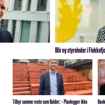
Blir ny styreleder i Flekke
Tilbyr samme rente som Bulder: – Planlegger ikke
Bank