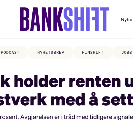
Nyhe
PODCAST
NYHETSBREV
FINSHIFT
JOBB
 holder renten 
stverk med å set
osent. Avgjørelsen er i tråd med tidligere signa