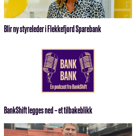
Blir ny styreleder i Flekkefjord Sparebank
BankShift legges ned – et tilbakeblikk