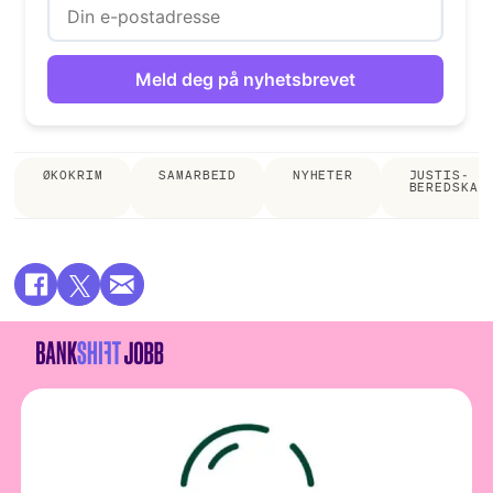
ØKOKRIM
SAMARBEID
NYHETER
JUSTIS- O
BEREDSKAP