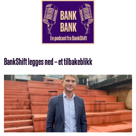
BankShift legges ned – et tilbakeblikk