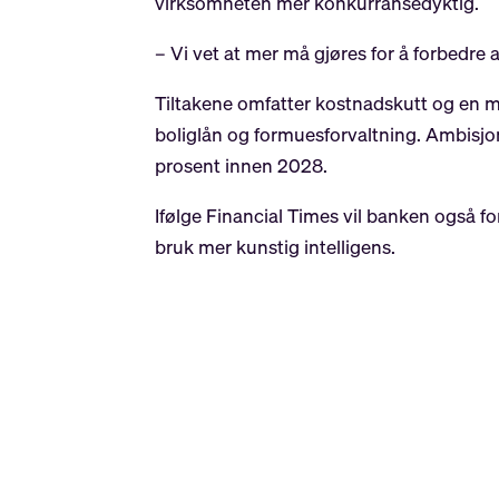
virksomheten mer konkurransedyktig.
– Vi vet at mer må gjøres for å forbedre
Tiltakene omfatter kostnadskutt og en me
boliglån og formuesforvaltning. Ambisjon
prosent innen 2028.
Ifølge Financial Times vil banken også for
bruk mer kunstig intelligens.