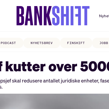
Nyhe
PODCAST
NYHETSBREV
FINSHIFT
JOBB
 kutter over 5000
sjef skal redusere antallet juridiske enheter, fa
s.