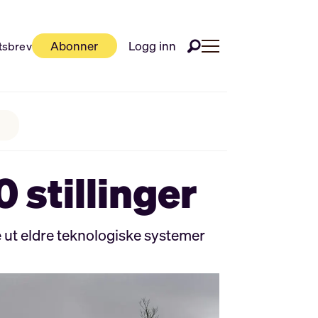
Abonner
Logg inn
tsbrev
 stillinger
se ut eldre teknologiske systemer