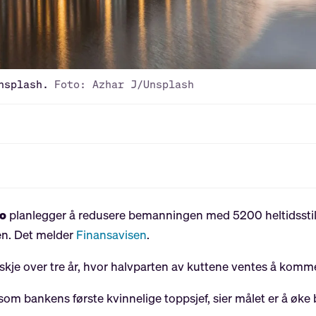
nsplash.
Foto: Azhar J/Unsplash
o
planlegger å redusere bemanningen med 5200 heltidsstill
en. Det melder
Finansavisen
.
kje over tre år, hvor halvparten av kuttene ventes å komm
r som bankens første kvinnelige toppsjef, sier målet er å øk