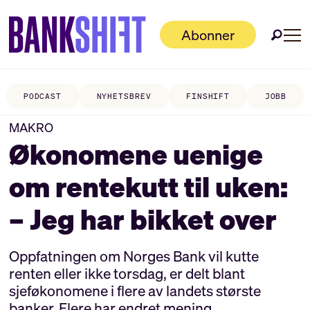
Abonner
PODCAST
NYHETSBREV
FINSHIFT
JOBB
MAKRO
Økonomene uenige
om rentekutt til uken:
– Jeg har bikket over
Oppfatningen om Norges Bank vil kutte
renten eller ikke torsdag, er delt blant
sjeføkonomene i flere av landets største
banker. Flere har endret mening.