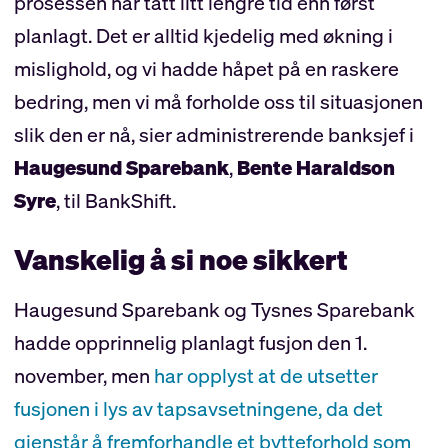
prosessen har tatt litt lengre tid enn først
planlagt. Det er alltid kjedelig med økning i
mislighold, og vi hadde håpet på en raskere
bedring, men vi må forholde oss til situasjonen
slik den er nå, sier administrerende banksjef i
Haugesund Sparebank
,
Bente Haraldson
Syre
, til BankShift.
Vanskelig å si noe sikkert
Haugesund Sparebank og Tysnes Sparebank
hadde opprinnelig planlagt fusjon den 1.
november, men
har opplyst at de utsetter
fusjonen i lys av tapsavsetningene, da det
gjenstår å fremforhandle et bytteforhold som