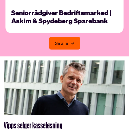
Seniorrådgiver Bedriftsmarked |
Askim & Spydeberg Sparebank
Se alle
Vipps selger kasseløsning