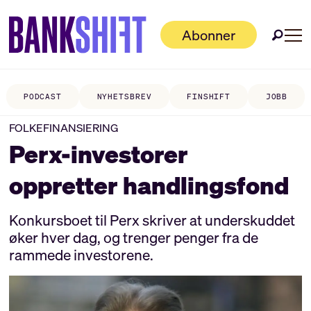
Abonner
PODCAST
NYHETSBREV
FINSHIFT
JOBB
FOLKEFINANSIERING
Perx-investorer
oppretter handlingsfond
Konkursboet til Perx skriver at underskuddet
øker hver dag, og trenger penger fra de
rammede investorene.