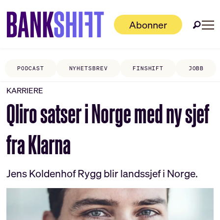
Abonner
PODCAST
NYHETSBREV
FINSHIFT
JOBB
KARRIERE
Qliro satser i Norge med ny sjef
fra Klarna
Jens Koldenhof Rygg blir landssjef i Norge.