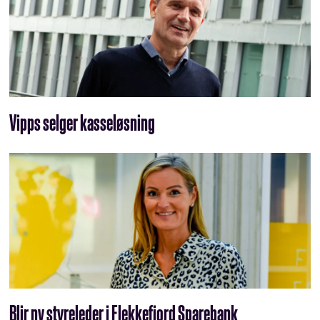
Vipps selger kasseløsning
Blir ny styreleder i Flekkefjord Sparebank