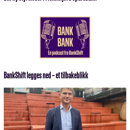
BankShift legges ned – et tilbakeblikk