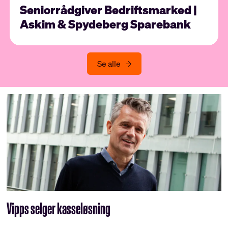
Seniorrådgiver Bedriftsmarked |
Askim & Spydeberg Sparebank
Se alle
Vipps selger kasseløsning