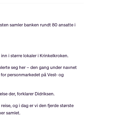
høsten samler banken rundt 80 ansatte i
nn i større lokaler i Krinkelkroken.
ablerte seg her – den gang under navnet
r for personmarkedet på Vest- og
else der, forklarer Didriksen.
eise, og i dag er vi den fjerde største
er samlet.