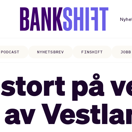
Nyhe
PODCAST
NYHETSBREV
FINSHIFT
JOBB
stort på v
t av Vestl