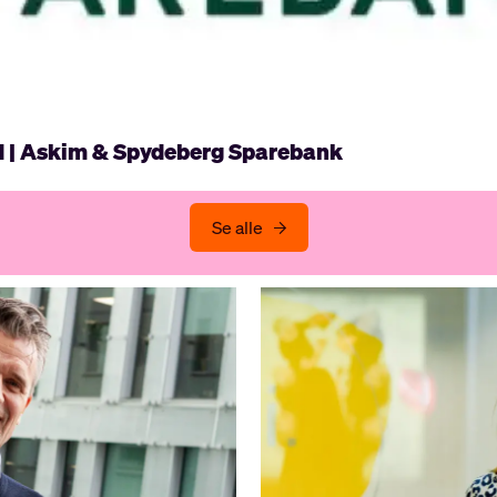
d | Askim & Spydeberg Sparebank
Se alle