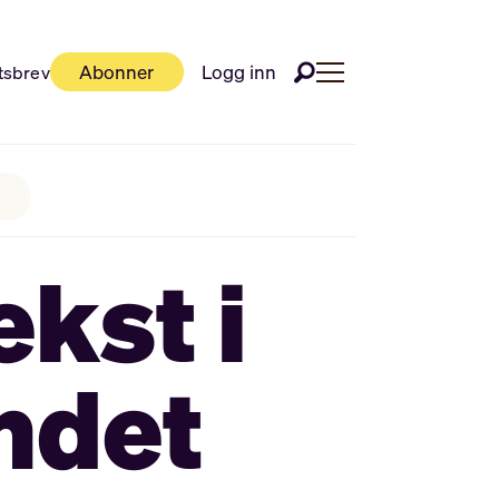
Abonner
Logg inn
tsbrev
ekst i
andet