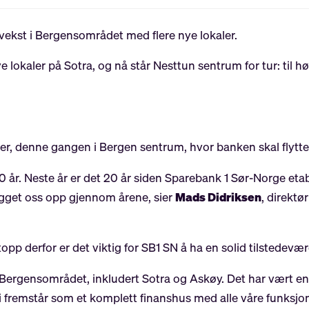
vekst i Bergensområdet med flere nye lokaler.
e lokaler på Sotra, og nå står Nesttun sentrum for tur: til 
ser, denne gangen i Bergen sentrum, hvor banken skal flytte i
0 år. Neste år er det 20 år siden Sparebank 1 Sør-Norge et
bygget oss opp gjennom årene, sier
Mads Didriksen
, direktø
pp derfor er det viktig for SB1 SN å ha en solid tilstedevær
 i Bergensområdet, inkludert Sotra og Askøy. Det har vært en r
fremstår som et komplett finanshus med alle våre funksjon