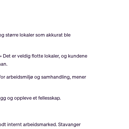
 og større lokaler som akkurat ble
» Det er veldig flotte lokaler, og kundene
han.
de for arbeidsmiljø og samhandling, mener
gg og oppleve et fellesskap.
t godt internt arbeidsmarked. Stavanger