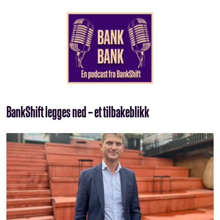
BankShift legges ned – et tilbakeblikk