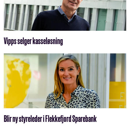
Vipps selger kasseløsning
Blir ny styreleder i Flekkefjord Sparebank