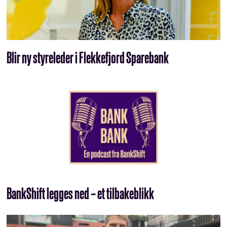
Blir ny styreleder i Flekkefjord Sparebank
BankShift legges ned – et tilbakeblikk