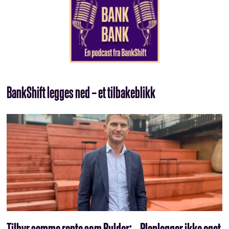
BankShift legges ned – et tilbakeblikk
Tilbyr samme rente som Bulder: – Planlegger ikke eget